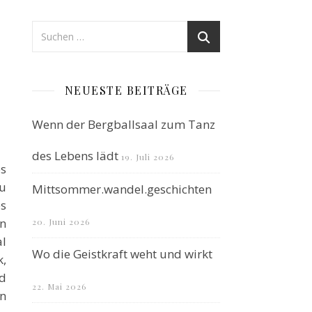
NEUESTE BEITRÄGE
Wenn der Bergballsaal zum Tanz
des Lebens lädt
19. Juli 2026
es
zu
Mittsommer.wandel.geschichten
s
in
20. Juni 2026
al
Wo die Geistkraft weht und wirkt
k,
d
22. Mai 2026
an