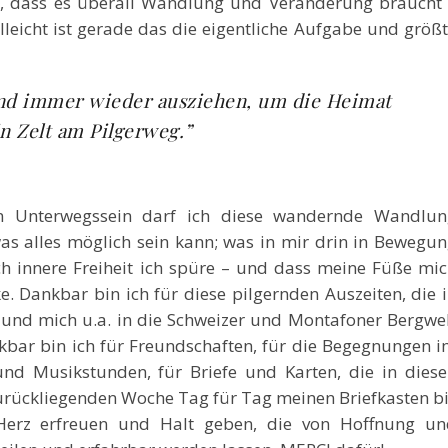
ht, dass es überall Wandlung und Veränderung braucht
lleicht ist gerade das die eigentliche Aufgabe und größ
nd immer wieder ausziehen, um die Heimat
in Zelt am Pilgerweg.”
 Unterwegssein darf ich diese wandernde Wandlun
as alles möglich sein kann; was in mir drin in Bewegu
ch innere Freiheit ich spüre – und dass meine Füße mi
. Dankbar bin ich für diese pilgernden Auszeiten, die 
 und mich u.a. in die Schweizer und Montafoner Bergwe
bar bin ich für Freundschaften, für die Begegnungen 
und Musikstunden, für Briefe und Karten, die in dies
urückliegenden Woche Tag für Tag meinen Briefkasten b
 Herz erfreuen und Halt geben, die von Hoffnung un