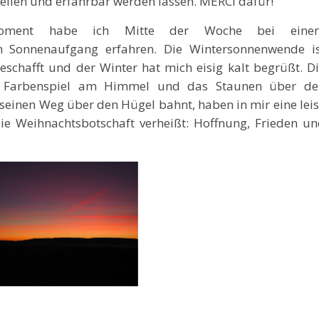
teilen und erfahrbar werden lassen. MERCI dafür!
smoment habe ich Mitte der Woche bei eine
 Sonnenaufgang erfahren. Die Wintersonnenwende is
eschafft und der Winter hat mich eisig kalt begrüßt. D
e Farbenspiel am Himmel und das Staunen über de
einen Weg über den Hügel bahnt, haben in mir eine lei
e Weihnachtsbotschaft verheißt: Hoffnung, Frieden u