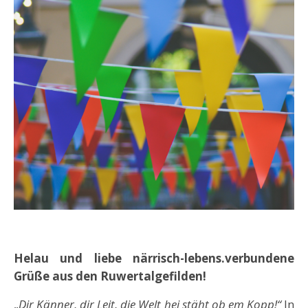
Helau und liebe närrisch-lebens.verbundene
Grüße aus den Ruwertalgefilden!
„
Dir Känner, dir Leit, die Welt hei stäht ob em Kopp!“
In